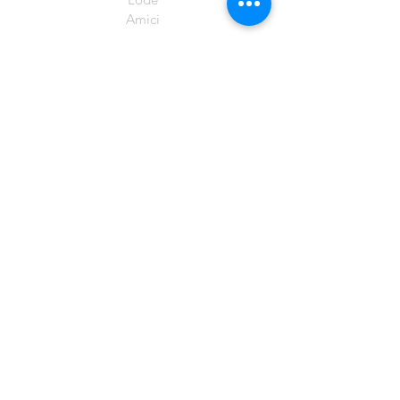
Amici
ACQUISTA ONLINE
Australia
Brasile
Canada (Q2 2021)
Europa (tranne Regno Unito)
Nuova Zelanda
Singapore
Regno Unito
Stati Uniti (T3 2021)
Superiore