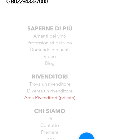
GB022943337000
SAPERNE DI PIÙ
Amanti del vino
Professionisti del vino
Domande frequenti
Video
Blog
RIVENDITORI
Trova un rivenditore
Diventa un rivenditore
Area Rivenditori (privata)
CHI SIAMO
Di
Contatto
Premere
Lode